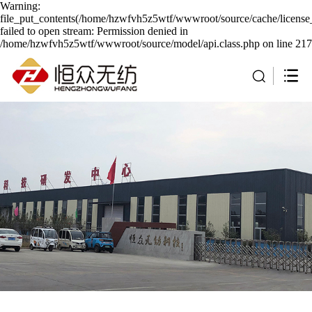
Warning:
file_put_contents(/home/hzwfvh5z5wtf/wwwroot/source/cache/license
failed to open stream: Permission denied in
/home/hzwfvh5z5wtf/wwwroot/source/model/api.class.php on line 217