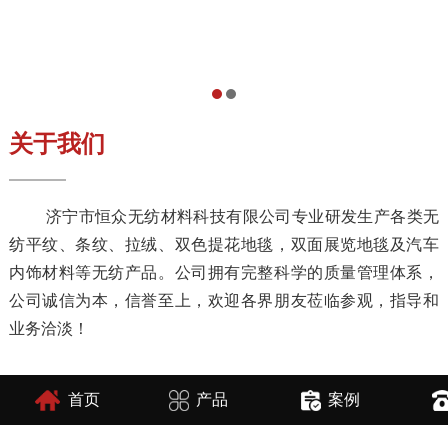
关于我们
济宁市恒众无纺材料科技有限公司专业研发生产各类无
纺平纹、条纹、拉绒、双色提花地毯，双面展览地毯及汽车
内饰材料等无纺产品。公司拥有完整科学的质量管理体系，
公司诚信为本，信誉至上，欢迎各界朋友莅临参观，指导和
业务洽淡！
产品展示
首页
产品
案例
—— PRODUCT DISPLAY ——