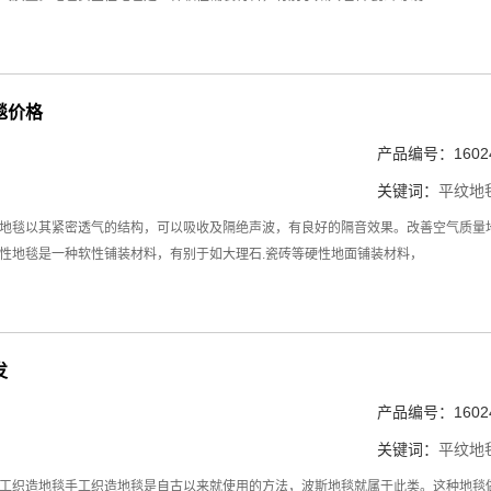
毯价格
产品编号：16024
关键词：
平纹地
地毯以其紧密透气的结构，可以吸收及隔绝声波，有良好的隔音效果。改善空气质量
性地毯是一种软性铺装材料，有别于如大理石.瓷砖等硬性地面铺装材料，
发
产品编号：16024
关键词：
平纹地
工织造地毯手工织造地毯是自古以来就使用的方法，波斯地毯就属于此类。这种地毯