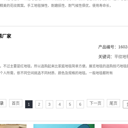
精美的花纹图案。手工地毯弹性、耐磨损性、耐气候性俱优，使用寿命长，
毯厂家
产品编号：16024
关键词：
平纹地
，不过主要是红地毯，所以选购起来比家庭地毯简单方便。展览地毯的选购技巧地毯
个人所需，依不同空间挑选不同材质、颜色及规格的地毯。一般地毯都附有
记录
首页
下一页
尾页
1
2
3
4
5
6