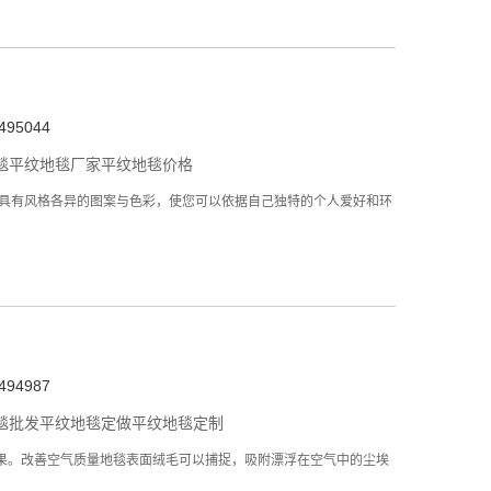
95044
毯
平纹地毯厂家
平纹地毯价格
毯具有风格各异的图案与色彩，使您可以依据自己独特的个人爱好和环
94987
毯批发
平纹地毯定做
平纹地毯定制
果。改善空气质量地毯表面绒毛可以捕捉，吸附漂浮在空气中的尘埃