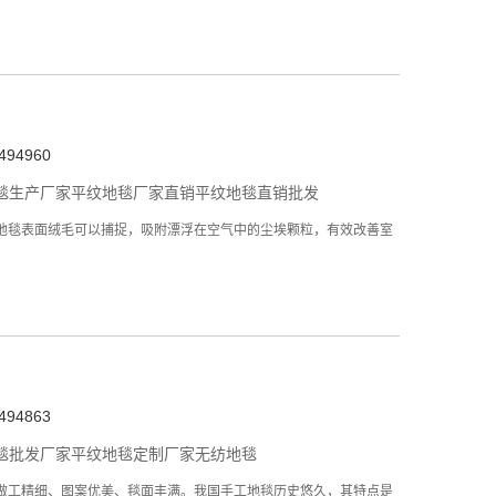
94960
毯生产厂家
平纹地毯厂家直销
平纹地毯直销批发
地毯表面绒毛可以捕捉，吸附漂浮在空气中的尘埃颗粒，有效改善室
94863
毯批发厂家
平纹地毯定制厂家
无纺地毯
做工精细、图案优美、毯面丰满。我国手工地毯历史悠久，其特点是