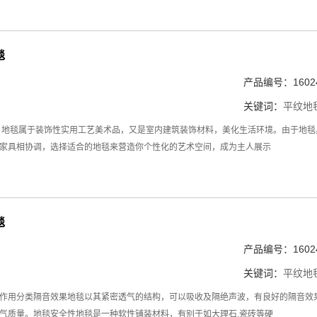
毯
产品编号：16024
关键词：
平纹地
，地毯属于装饰性实用工艺美术品，又是室内建筑装饰材料，美化生活环境。由于地
家具相协调，选择适合的地毯来营造你个性化的艺术空间，成为主人展示
毯
产品编号：16024
关键词：
平纹地
作用分类隔音效果地毯以其紧密透气的结构，可以吸收及隔绝声波，有良好的隔音效
气质量。地毯安全性地毯是一种软性铺装材料，有别于如大理石.瓷砖等硬