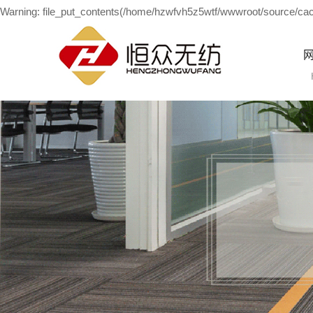
Warning: file_put_contents(/home/hzwfvh5z5wtf/wwwroot/source/cach