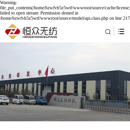
Warning:
file_put_contents(/home/hzwfvh5z5wtf/wwwroot/source/cache/license
failed to open stream: Permission denied in
/home/hzwfvh5z5wtf/wwwroot/source/model/api.class.php on line 217