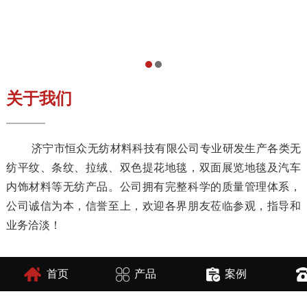
关于我们
济宁市恒众无纺材料科技有限公司专业研发生产各类无
纺平纹、条纹、拉绒、双色提花地毯，双面展览地毯及汽车
内饰材料等无纺产品。公司拥有完整科学的质量管理体系，
公司诚信为本，信誉至上，欢迎各界朋友莅临参观，指导和
业务洽淡！
产品展示
首页
产品
案例
—— PRODUCT DISPLAY ——