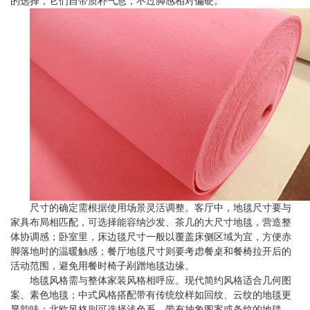
的选择，它们自带质朴气息，不过脚感相对偏硬。
尺寸的确定需根据使用场景灵活调整。客厅中，地毯尺寸要与
家具布局相匹配，可选择能容纳沙发、茶几的大尺寸地毯，营造整
体协调感；卧室里，床边毯尺寸一般以覆盖床侧区域为宜，方便赤
脚落地时的温暖触感；餐厅地毯尺寸则要考虑餐桌和餐椅拉开后的
活动范围，避免用餐时椅子剐蹭地毯边缘。
地毯风格需与整体家装风格相呼应。现代简约风格适合几何图
案、素色地毯；中式风格搭配带有传统纹样如回纹、云纹的地毯更
显韵味；北欧风格则可选择浅色系、带有抽象图案或条纹的地毯，