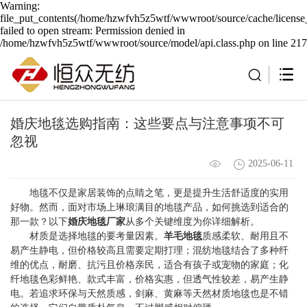
Warning:
file_put_contents(/home/hzwfvh5z5wtf/wwwroot/source/cache/license
failed to open stream: Permission denied in
/home/hzwfvh5z5wtf/wwwroot/source/model/api.class.php on line 217
婚庆地毯选购指南：这些要点与注意事项不可
忽视​
2025-06-11
地毯不仅是家居装饰的点睛之笔，更是提升生活舒适度的实用
好物。然而，面对市场上琳琅满目的地毯产品，如何挑选到适合的
那一款？以下
婚庆地毯厂家
从多个关键维度为你详细解析。
材质是选择地毯的要考量因素。
羊毛地毯
质感柔软、耐用且不
易产生静电，但价格较高且需要定期打理；混纺地毯结合了多种纤
维的优点，耐磨、抗污且价格亲民，适合有孩子或宠物的家庭；化
纤地毯色彩鲜艳、款式丰富，价格实惠，但透气性较差，易产生静
电。若追求环保与天然质感，剑麻、黄麻等天然材质地毯也是不错