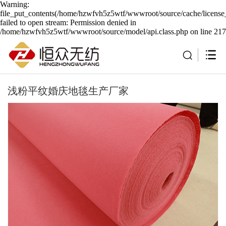
Warning:
file_put_contents(/home/hzwfvh5z5wtf/wwwroot/source/cache/license
failed to open stream: Permission denied in
/home/hzwfvh5z5wtf/wwwroot/source/model/api.class.php on line 217
浅粉平纹婚庆地毯生产厂家